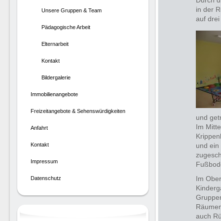
Durch d
in der 
Unsere Gruppen & Team
auf dre
Pädagogische Arbeit
Elternarbeit
Kontakt
Bildergalerie
Immobilienangebote
Freizeitangebote & Sehenswürdigkeiten
und get
Im Mitt
Anfahrt
Krippen
Kontakt
und ein
zugesch
Impressum
Fußbode
Im Ober
Datenschutz
Kinderg
Gruppe
Räumen,
auch Rü