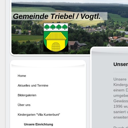
Gemeinde Triebel / Vogtl.
Unser
Home
Unsere 
Kinderga
Aktuelles und Termine
einem D
umgebe
Bildergalerien
Gewäss
Über uns
1996 wu
saniert
Kindergarten "Villa Kunterbunt"
erweiter
Unsere Einrichtung