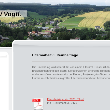
/ Vogtl.
Elternarbeit / Elternbeiträge
Die Einrichtung wird unterstützt von einem Elternrat. Dieser ist 
Erzieherinnen und den Eltern. Sie überwachen einerseits die päda
und unterstützen andererseits bei Festen, Projekten, Ausflüge
Einmal im Jahr finden ein großer Elternabend und ein Elternnachmi
Elternbeiträge_ab_2025_03.pdf
PDF-Dokument [39.2 KB]