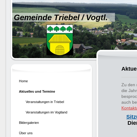
Gemeinde Triebel / Vogtl.
Aktue
Home
Zu den 
die Jah
Aktuelles und Termine
besproc
auch beh
Veranstaltungen in Triebel
Kontak
Veranstaltungen im Vogtland
Sit
Die
Bildergalerien
Über uns
öff