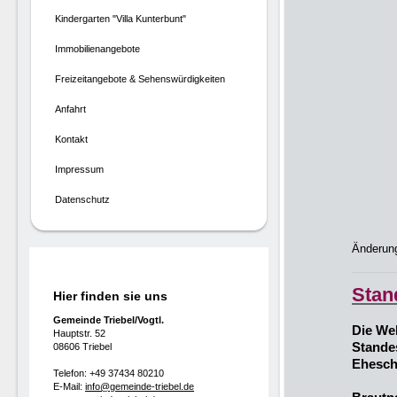
Kindergarten "Villa Kunterbunt"
Immobilienangebote
24. 
Freizeitangebote & Sehenswürdigkeiten
31.
Anfahrt
28. 
Kontakt
26.
Impressum
30.
Datenschutz
Änderung
Stan
Hier finden sie uns
Gemeinde Triebel/Vogtl.
Die Weh
Hauptstr. 52
Standes
08606 Triebel
Ehesch
Telefon: +49 37434 80210
E-Mail:
info@gemeinde-triebel.de